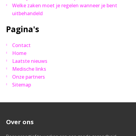
Welke zaken moet je regelen wanneer je bent
uitbehandeld
Pagina's
Contact
Home
Laatste nieuws
Medische links
Onze partners
Sitemap
Over ons