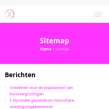
Sitemap
Home
»
Sitemap
Berichten
4 redenen voor de populariteit van
borstvergrotingen
5 bijzonder gezonde en natuurlijke
voedingssupplementen