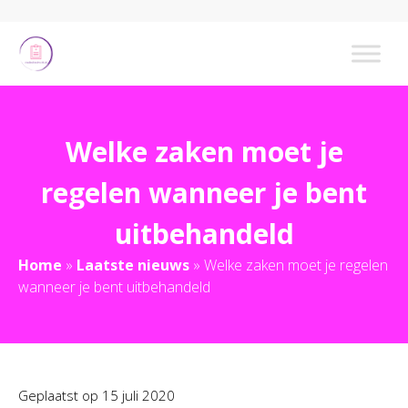
Welke zaken moet je
regelen wanneer je bent
uitbehandeld
Home
»
Laatste nieuws
»
Welke zaken moet je regelen
wanneer je bent uitbehandeld
Geplaatst op
15 juli 2020