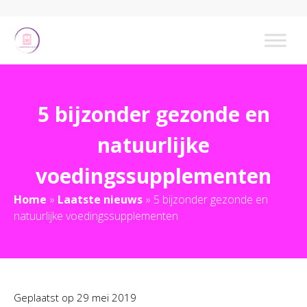
5 bijzonder gezonde en
natuurlijke
voedingssupplementen
Home
»
Laatste nieuws
»
5 bijzonder gezonde en
natuurlijke voedingssupplementen
Geplaatst op
29 mei 2019