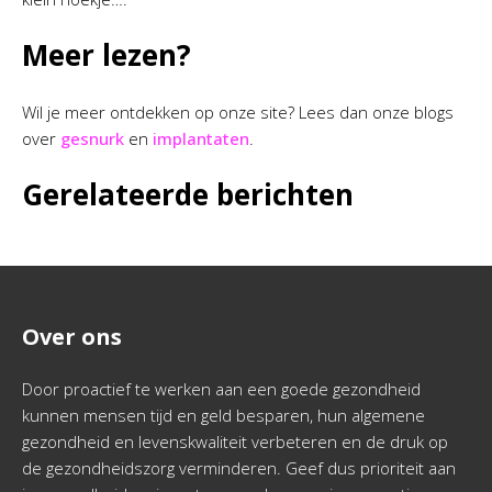
Meer lezen?
Wil je meer ontdekken op onze site? Lees dan onze blogs
over
gesnurk
en
implantaten
.
Gerelateerde berichten
Over ons
Door proactief te werken aan een goede gezondheid
kunnen mensen tijd en geld besparen, hun algemene
gezondheid en levenskwaliteit verbeteren en de druk op
de gezondheidszorg verminderen. Geef dus prioriteit aan